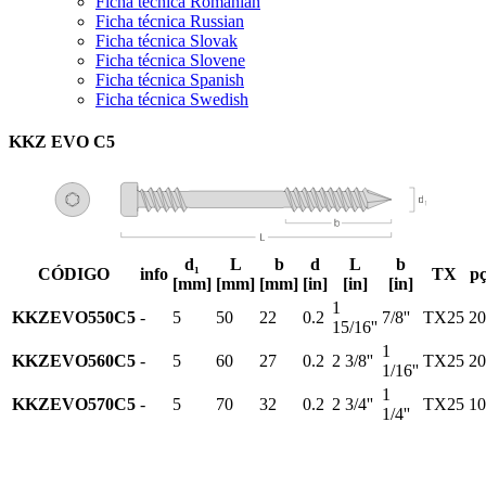
Ficha técnica Romanian
Ficha técnica Russian
Ficha técnica Slovak
Ficha técnica Slovene
Ficha técnica Spanish
Ficha técnica Swedish
KKZ EVO C5
d₁
L
b
d
L
b
CÓDIGO
info
TX
pç
[mm]
[mm]
[mm]
[in]
[in]
[in]
1
KKZEVO550C5
-
5
50
22
0.2
7/8''
TX25
20
15/16''
1
KKZEVO560C5
-
5
60
27
0.2
2 3/8''
TX25
20
1/16''
1
KKZEVO570C5
-
5
70
32
0.2
2 3/4''
TX25
10
1/4''