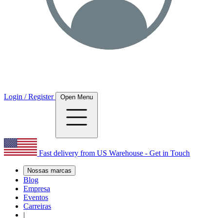
Login / Register
Open Menu
Fast delivery from US Warehouse - Get in Touch
Nossas marcas
Blog
Empresa
Eventos
Carreiras
|