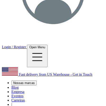
Login / Register
Open Menu
Fast delivery from US Warehouse - Get in Touch
Nossas marcas
Blog
Empresa
Eventos
Carreiras
|