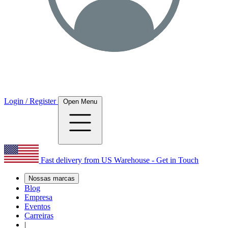
Login / Register
Open Menu
Fast delivery from US Warehouse - Get in Touch
Nossas marcas
Blog
Empresa
Eventos
Carreiras
|