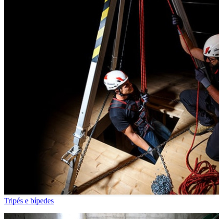
Tripés e bípedes