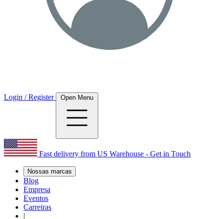
Login / Register
Open Menu
Fast delivery from US Warehouse - Get in Touch
Nossas marcas
Blog
Empresa
Eventos
Carreiras
|