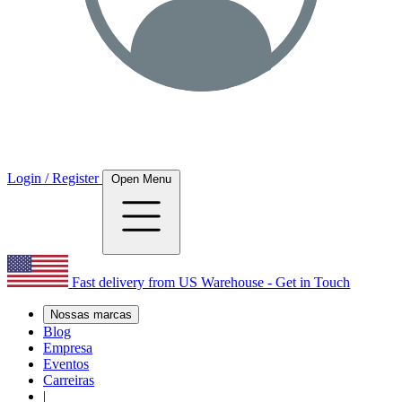
Login / Register
Open Menu
Fast delivery from US Warehouse - Get in Touch
Nossas marcas
Blog
Empresa
Eventos
Carreiras
|