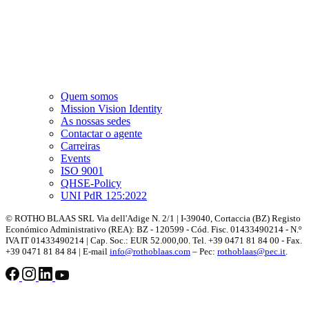
Quem somos
Mission Vision Identity
As nossas sedes
Contactar o agente
Carreiras
Events
ISO 9001
QHSE-Policy
UNI PdR 125:2022
© ROTHO BLAAS SRL Via dell'Adige N. 2/1 | I-39040, Cortaccia (BZ) Registo
Económico Administrativo (REA): BZ - 120599 - Cód. Fisc. 01433490214 - N.º
IVA IT 01433490214 | Cap. Soc.: EUR 52.000,00. Tel. +39 0471 81 84 00 - Fax.
+39 0471 81 84 84 | E-mail
info@rothoblaas.com
– Pec:
rothoblaas@pec.it
.