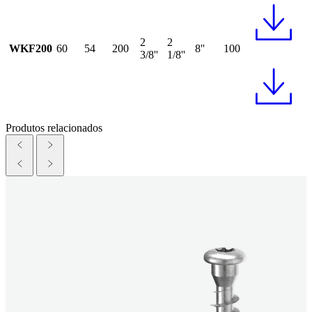
2
2
WKF200
60
54
200
8''
100
3/8''
1/8''
Produtos relacionados