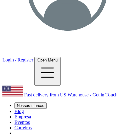
Login / Register
Open Menu
Fast delivery from US Warehouse - Get in Touch
Nossas marcas
Blog
Empresa
Eventos
Carreiras
|