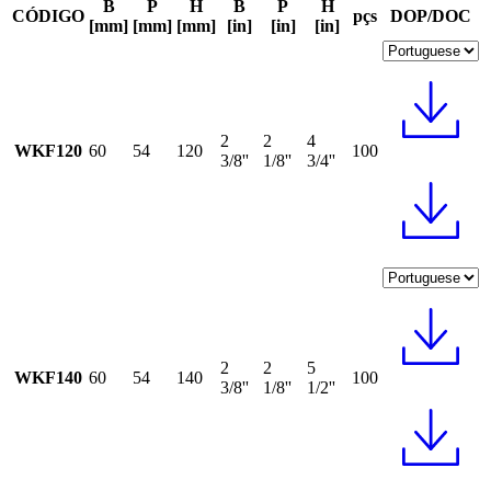
B
P
H
B
P
H
CÓDIGO
pçs
DOP/DOC
[mm]
[mm]
[mm]
[in]
[in]
[in]
2
2
4
WKF120
60
54
120
100
3/8''
1/8''
3/4''
2
2
5
WKF140
60
54
140
100
3/8''
1/8''
1/2''