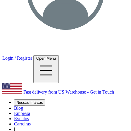
Login / Register
Open Menu
Fast delivery from US Warehouse - Get in Touch
Nossas marcas
Blog
Empresa
Eventos
Carreiras
|