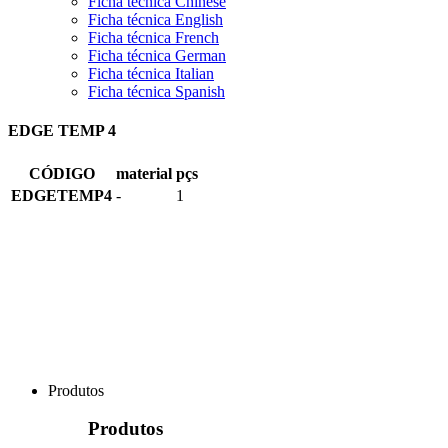
Ficha técnica Chinese
Ficha técnica English
Ficha técnica French
Ficha técnica German
Ficha técnica Italian
Ficha técnica Spanish
EDGE TEMP 4
CÓDIGO
material
pçs
EDGETEMP4
-
1
Produtos
Produtos