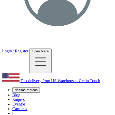
Login / Register
Open Menu
Fast delivery from US Warehouse - Get in Touch
Nossas marcas
Blog
Empresa
Eventos
Carreiras
|