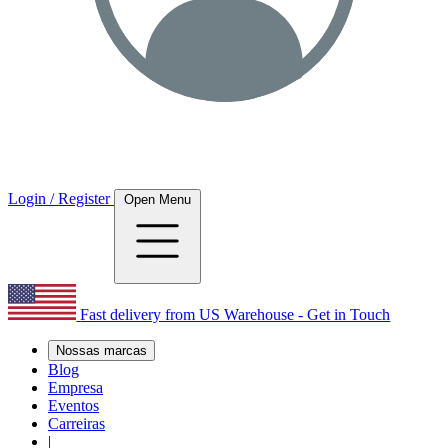
Login / Register
Open Menu
Fast delivery from US Warehouse - Get in Touch
Nossas marcas
Blog
Empresa
Eventos
Carreiras
|