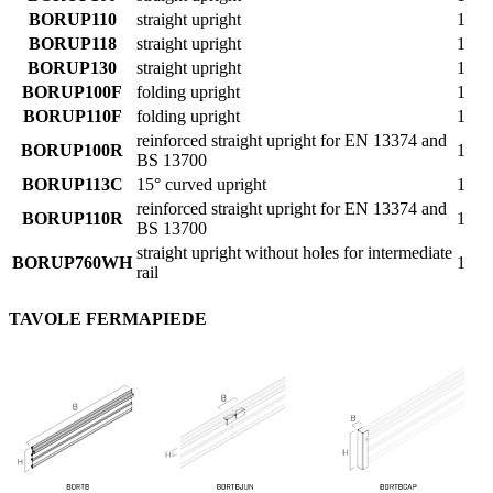
BORUP110
straight upright
1
BORUP118
straight upright
1
BORUP130
straight upright
1
BORUP100F
folding upright
1
BORUP110F
folding upright
1
reinforced straight upright for EN 13374 and
BORUP100R
1
BS 13700
BORUP113C
15° curved upright
1
reinforced straight upright for EN 13374 and
BORUP110R
1
BS 13700
straight upright without holes for intermediate
BORUP760WH
1
rail
TAVOLE FERMAPIEDE