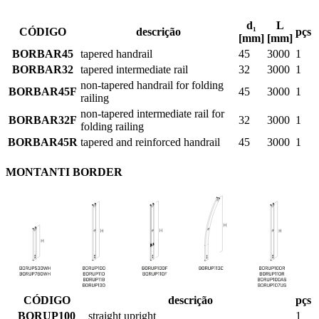
d₁
L
CÓDIGO
descrição
pçs
[mm]
[mm]
BORBAR45
tapered handrail
45
3000
1
BORBAR32
tapered intermediate rail
32
3000
1
non-tapered handrail for folding
BORBAR45F
45
3000
1
railing
non-tapered intermediate rail for
BORBAR32F
32
3000
1
folding railing
BORBAR45R
tapered and reinforced handrail
45
3000
1
MONTANTI BORDER
CÓDIGO
descrição
pçs
BORUP100
straight upright
1