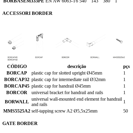
BORBASEM333PE
EN AW 6063-T6
540
143
380
1
ACCESSORI BORDER
CÓDIGO
descrição
pçs
BORCAP
plastic cap for slotted upright Ø45mm
1
BORCAP32
plastic cap for intermediate rail Ø32mm
1
BORCAP45
plastic cap for handrail Ø45mm
1
BORCOR
universal bracket for handrail and rails
1
universal wall-mounted end element for handrail
BORWALL
1
and rails
MMS5525A2
self-tapping screw A2 Ø5,5x25mm
50
GATE BORDER