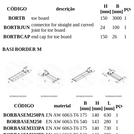
H
B
CÓDIGO
descrição
pçs
[mm]
[mm]
BORTB
toe board
150
3000
1
connector for straight and curved
BORTBJUN
24
100
1
joint for toe board
BORTBCAP
end cap for toe board
150
26
1
BASI BORDER M
B
H
L
CÓDIGO
material
pçs
[mm]
[mm]
[mm]
BORBASEM250PA
EN AW 6063-T6
175
140
630
1
BORBASEM250
EN AW 6063-T6
540
143
280
1
BORBASEM333PA
EN AW 6063-T6
175
140
730
1