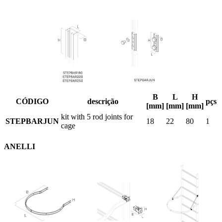
B
L
H
CÓDIGO
descrição
pçs
[mm]
[mm]
[mm]
kit with 5 rod joints for
STEPBARJUN
18
22
80
1
cage
ANELLI