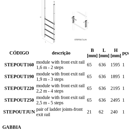
B
L
H
CÓDIGO
descrição
pçs
[mm]
[mm]
[mm]
module with front exit rail
STEPOUT160
65
636
1595
1
1,6 m - 2 steps
module with front exit rail
STEPOUT190
65
636
1895
1
1,9 m - 3 steps
module with front exit rail
STEPOUT220
65
636
2195
1
2,2 m - 4 steps
module with front exit rail
STEPOUT250
65
636
2495
1
2,5 m - 5 steps
pair of ladder joints-front
STEPOUTJUN
21
62
240
1
exit rail
GABBIA