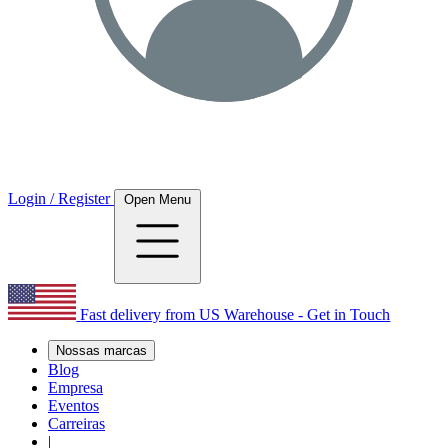
Login / Register
Open Menu
Fast delivery from US Warehouse - Get in Touch
Nossas marcas
Blog
Empresa
Eventos
Carreiras
|