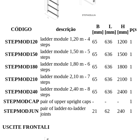
B
L
H
CÓDIGO
descrição
pçs
[mm]
[mm]
[mm]
ladder module 1,20 m - 4
STEPMOD120
65
636
1200
1
steps
ladder module 1,50 m - 5
STEPMOD150
65
636
1500
1
steps
ladder module 1,80 m - 6
STEPMOD180
65
636
1800
1
steps
ladder module 2,10 m - 7
STEPMOD210
65
636
2100
1
steps
ladder module 2,40 m - 8
STEPMOD240
65
636
2400
1
steps
STEPMODCAP
pair of upper upright caps
-
-
-
1
pair of ladder-to-ladder
STEPMODJUN
21
62
240
1
joints
USCITE FRONTALI