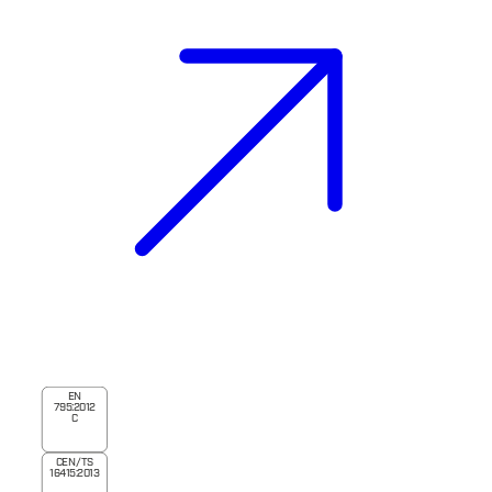
EN
795:2012
C
CEN/TS
16415:2013