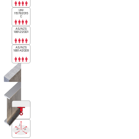
UNI
11578:2015
C
AS/NZS
1891.2:2001
AS/NZS
1891.4:2009
z
x
y