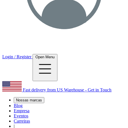
Login / Register
Open Menu
Fast delivery from US Warehouse - Get in Touch
Nossas marcas
Blog
Empresa
Eventos
Carreiras
|