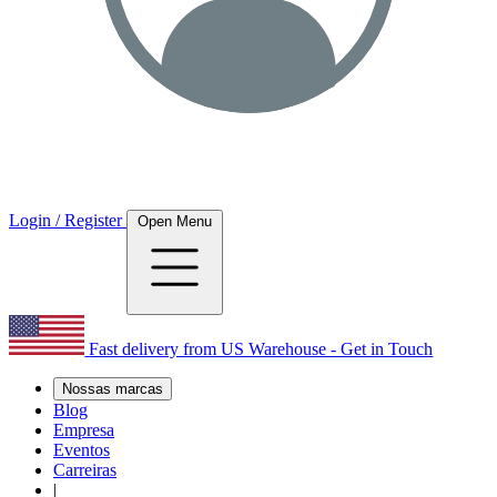
Login / Register
Open Menu
Fast delivery from US Warehouse - Get in Touch
Nossas marcas
Blog
Empresa
Eventos
Carreiras
|