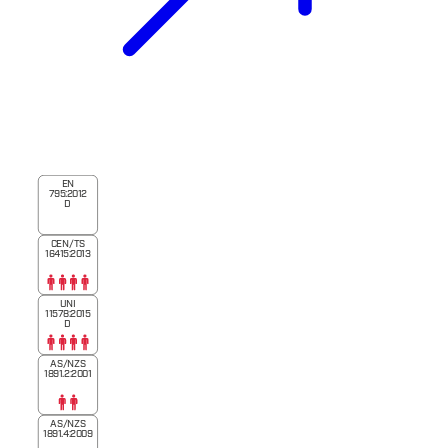
EN
795:2012
D
CEN/TS
16415:2013
UNI
11578:2015
D
AS/NZS
1891.2:2001
AS/NZS
1891.4:2009