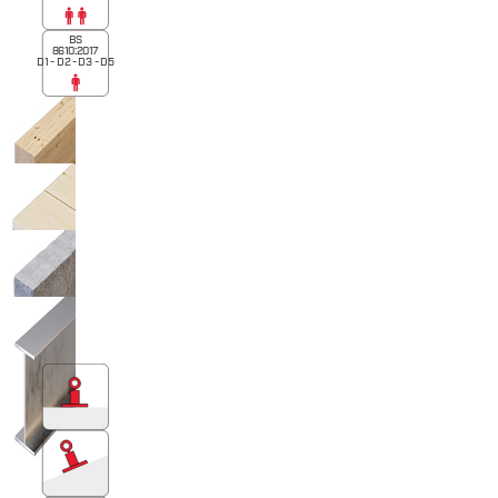
BS
8610:2017
D1 - D2 - D3 - D5