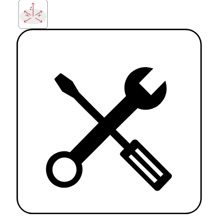
z
x
y