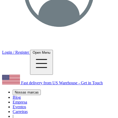
Login / Register
Open Menu
Fast delivery from US Warehouse - Get in Touch
Nossas marcas
Blog
Empresa
Eventos
Carreiras
|