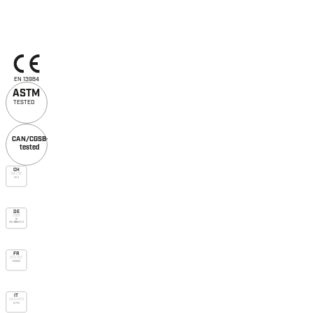
EN 13984
A
S
TM
TESTED
CAN/CGSB-51.33-M89
tested
CH
SIA 232
V.v.u.
DE
ZVDH
Fv
DIN 68800-2
FR
DTU 31.2
Bs dve
IT
UNI 11470
D/R1