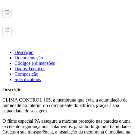
AUS
AS/NZS 4200.1
class 2
class 4
USA
IRC
class 2
vp
Descrição
Documentação
Códigos e dimensões
Dados Técnicos
Composição
Specifications
Descrição
CLIMA CONTROL 105, a membrana que evita a acumulação de
humidade no interior do componente do edifício, graças à sua
capacidade de secagem.
O filme especial PA assegura a máxima proteção nas paredes e uma
excelente segurança nos isolamentos, garantindo grande fiabilidade.
Graças à sua transparência, a instalação da membrana é imediata na