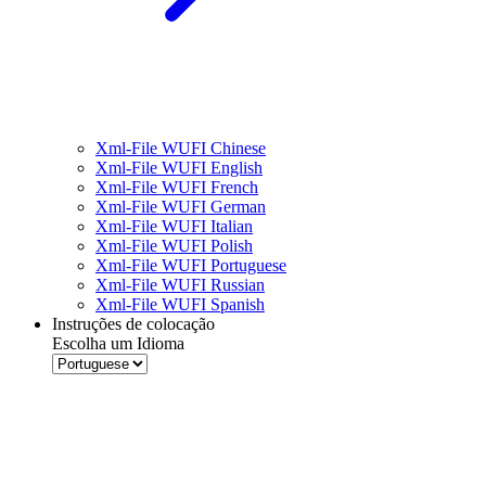
Xml-File WUFI Chinese
Xml-File WUFI English
Xml-File WUFI French
Xml-File WUFI German
Xml-File WUFI Italian
Xml-File WUFI Polish
Xml-File WUFI Portuguese
Xml-File WUFI Russian
Xml-File WUFI Spanish
Instruções de colocação
Escolha um Idioma