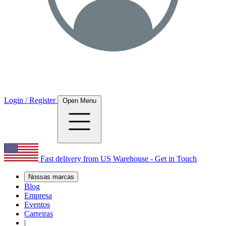
Login / Register
Open Menu
Fast delivery from US Warehouse - Get in Touch
Nossas marcas
Blog
Empresa
Eventos
Carreiras
|