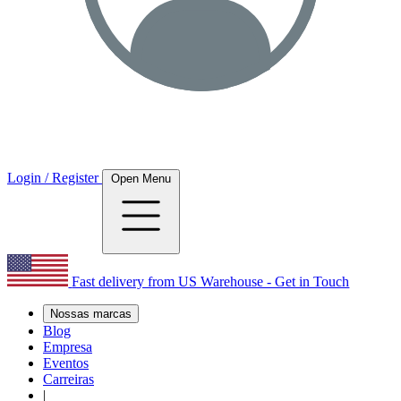
Login / Register
Open Menu
Fast delivery from US Warehouse - Get in Touch
Nossas marcas
Blog
Empresa
Eventos
Carreiras
|