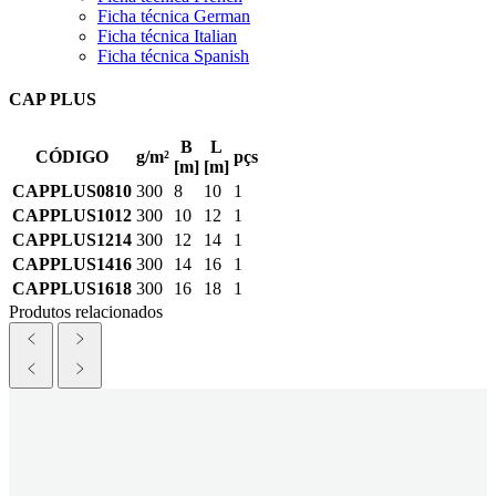
Ficha técnica German
Ficha técnica Italian
Ficha técnica Spanish
CAP PLUS
B
L
CÓDIGO
g/m²
pçs
[m]
[m]
CAPPLUS0810
300
8
10
1
CAPPLUS1012
300
10
12
1
CAPPLUS1214
300
12
14
1
CAPPLUS1416
300
14
16
1
CAPPLUS1618
300
16
18
1
Produtos relacionados