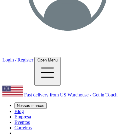
Login / Register
Open Menu
Fast delivery from US Warehouse - Get in Touch
Nossas marcas
Blog
Empresa
Eventos
Carreiras
|