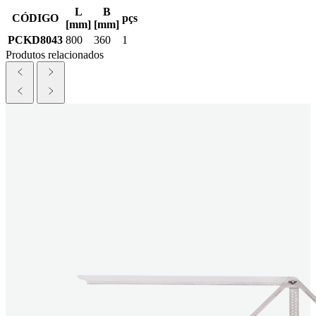
L
B
CÓDIGO
pçs
[mm]
[mm]
PCKD8043
800
360
1
Produtos relacionados