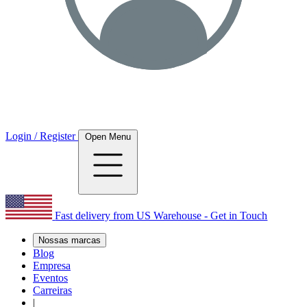
Login / Register
Open Menu
Fast delivery from US Warehouse - Get in Touch
Nossas marcas
Blog
Empresa
Eventos
Carreiras
|