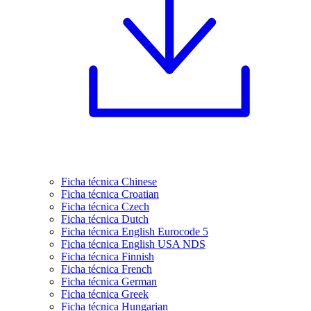
Ficha técnica Chinese
Ficha técnica Croatian
Ficha técnica Czech
Ficha técnica Dutch
Ficha técnica English Eurocode 5
Ficha técnica English USA NDS
Ficha técnica Finnish
Ficha técnica French
Ficha técnica German
Ficha técnica Greek
Ficha técnica Hungarian