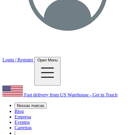
Login / Register
Open Menu
Fast delivery from US Warehouse - Get in Touch
Nossas marcas
Blog
Empresa
Eventos
Carreiras
|