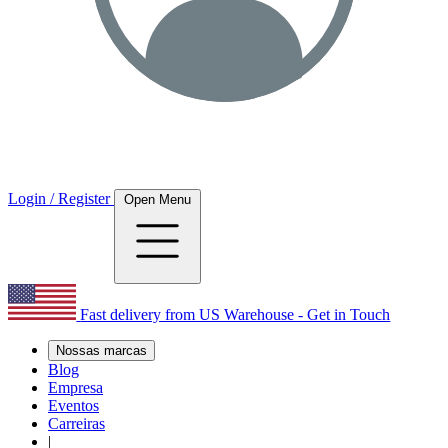
Login / Register
Open Menu
Fast delivery from US Warehouse - Get in Touch
Nossas marcas
Blog
Empresa
Eventos
Carreiras
|