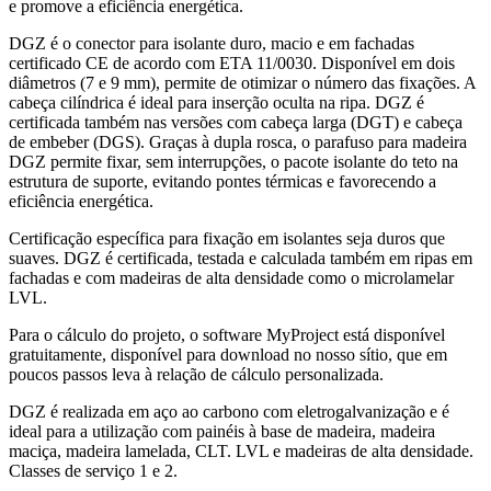
e promove a eficiência energética
.
DGZ
é o conector para isolante duro, macio e em fachadas
certificado CE
de acordo com
ETA 11/0030
. Disponível em dois
diâmetros (7 e 9 mm), permite de otimizar o número das fixações. A
cabeça cilíndrica é ideal para inserção oculta na ripa.
DGZ
é
certificada também nas versões com cabeça larga (DGT) e cabeça
de embeber (DGS). Graças à dupla rosca, o parafuso para madeira
DGZ
permite fixar, sem interrupções, o pacote isolante do teto na
estrutura de suporte, evitando pontes térmicas e favorecendo a
eficiência energética.
Certificação específica para fixação em isolantes seja duros que
suaves
.
DGZ
é certificada, testada e calculada também em ripas em
fachadas e com madeiras de alta densidade como o microlamelar
LVL.
Para o cálculo do projeto, o software MyProject está disponível
gratuitamente, disponível para download no nosso sítio, que em
poucos passos leva à relação de cálculo personalizada
.
DGZ
é realizada em aço ao carbono com eletrogalvanização e é
ideal para a utilização com
painéis à base de madeira
,
madeira
maciça
,
madeira lamelada
,
CLT
.
LVL
e
madeiras de alta densidade
.
Classes de serviço 1 e 2.