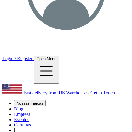
Login / Register
Open Menu
Fast delivery from US Warehouse - Get in Touch
Nossas marcas
Blog
Empresa
Eventos
Carreiras
|