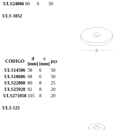
ULS24806
80
6
50
ULS 1052
d
s
CÓDIGO
pçs
[mm]
[mm]
ULS14586
58
6
50
ULS18686
68
6
50
ULS22808
80
8
25
ULS25928
92
8
20
ULS271058
105
8
20
ULS 125