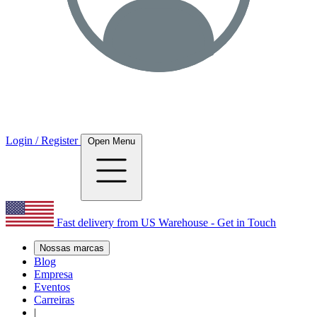
Login / Register
Open Menu
Fast delivery from US Warehouse - Get in Touch
Nossas marcas
Blog
Empresa
Eventos
Carreiras
|