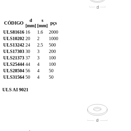
d
s
CÓDIGO
pçs
[mm]
[mm]
ULS81616
16
1.6
2000
ULS10202
20
2
1000
ULS13242
24
2.5
500
ULS17303
30
3
200
ULS21373
37
3
100
ULS25444
44
4
100
ULS28504
56
4
50
ULS31564
50
4
50
ULS AI 9021