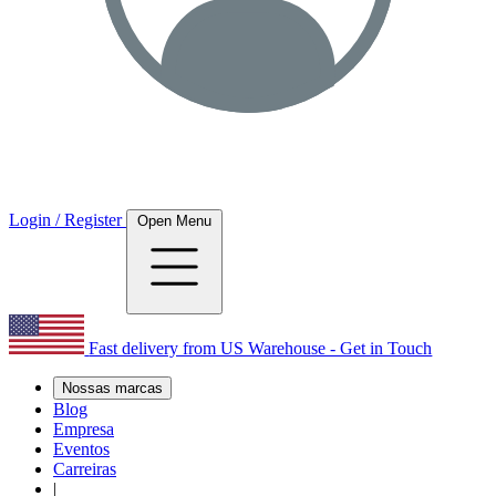
Login / Register
Open Menu
Fast delivery from US Warehouse - Get in Touch
Nossas marcas
Blog
Empresa
Eventos
Carreiras
|