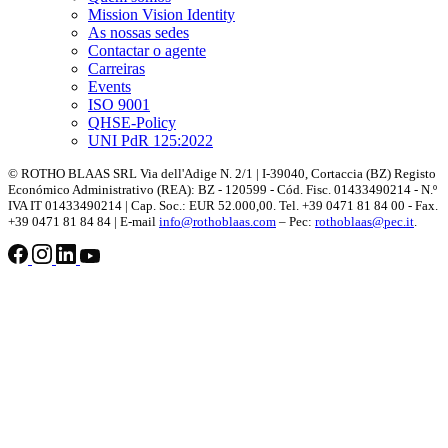
Mission Vision Identity
As nossas sedes
Contactar o agente
Carreiras
Events
ISO 9001
QHSE-Policy
UNI PdR 125:2022
© ROTHO BLAAS SRL Via dell'Adige N. 2/1 | I-39040, Cortaccia (BZ) Registo
Económico Administrativo (REA): BZ - 120599 - Cód. Fisc. 01433490214 - N.º
IVA IT 01433490214 | Cap. Soc.: EUR 52.000,00. Tel. +39 0471 81 84 00 - Fax.
+39 0471 81 84 84 | E-mail
info@rothoblaas.com
– Pec:
rothoblaas@pec.it
.