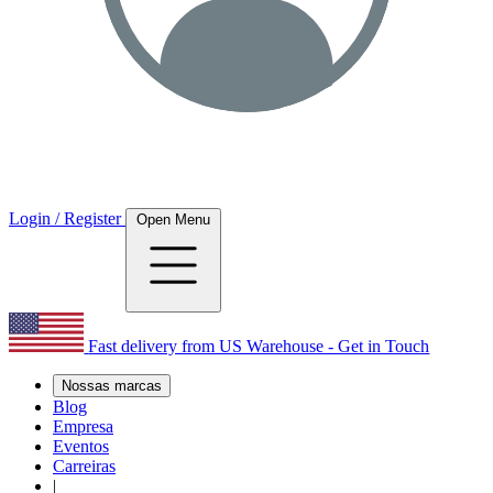
Login / Register
Open Menu
Fast delivery from US Warehouse - Get in Touch
Nossas marcas
Blog
Empresa
Eventos
Carreiras
|