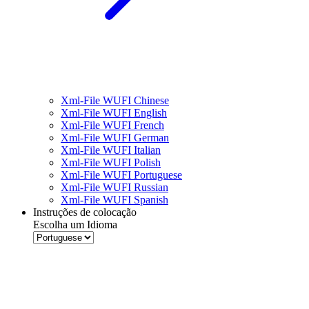
Xml-File WUFI Chinese
Xml-File WUFI English
Xml-File WUFI French
Xml-File WUFI German
Xml-File WUFI Italian
Xml-File WUFI Polish
Xml-File WUFI Portuguese
Xml-File WUFI Russian
Xml-File WUFI Spanish
Instruções de colocação
Escolha um Idioma