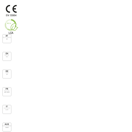
EN 13984
L
C
A
L
C
A
AT
Önorm B4119
DB
CH
SIA 232
V.v.u.
DE
ZVDH
Dh
FR
DTU 31.2
pare-vapeur
IT
UNI 11470
D/R1
AUS
AS/NZS 4200.1
Class 2