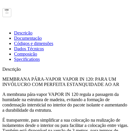
USA
IRC
Class 2
Descrição
Documentação
Códigos e dimensões
Dados Técnicos
Composição
Specifications
Descrição
MEMBRANA PÁRA-VAPOR VAPOR IN 120: PARA UM
INVÓLUCRO COM PERFEITA ESTANQUIDADE AO AR
A
membrana pára-vapor VAPOR IN 120
regula a passagem da
humidade na estrutura de madeira, evitando a formação de
condensação intersticial no interior do pacote isolante e aumentando
a durabilidade da estrutura.
É transparente, para simplificar a sua colocação na realização de
isolamentos desde o interior ou para facilitar a colocação entre vigas.
Também está
disponível na versão de 3 metros
, para tempos de