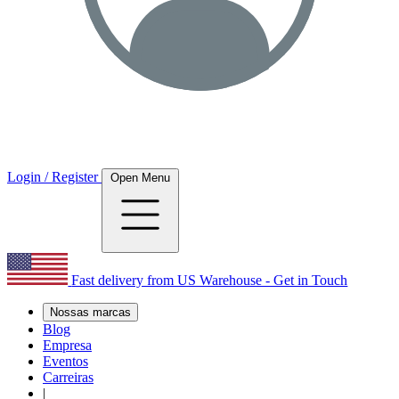
Login / Register
Open Menu
Fast delivery from US Warehouse - Get in Touch
Nossas marcas
Blog
Empresa
Eventos
Carreiras
|