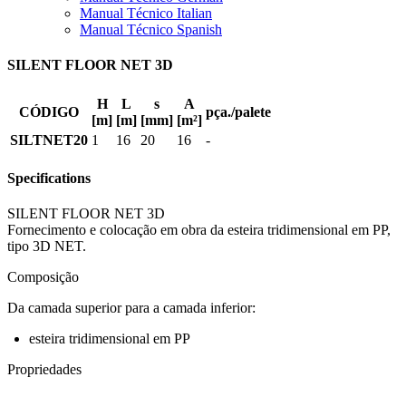
Manual Técnico Italian
Manual Técnico Spanish
SILENT FLOOR NET 3D
H
L
s
A
CÓDIGO
pça./palete
[m]
[m]
[mm]
[m²]
SILTNET20
1
16
20
16
-
Specifications
SILENT FLOOR NET 3D
Fornecimento e colocação em obra da esteira tridimensional em PP,
tipo 3D NET.
Composição
Da camada superior para a camada inferior:
esteira tridimensional em PP
Propriedades