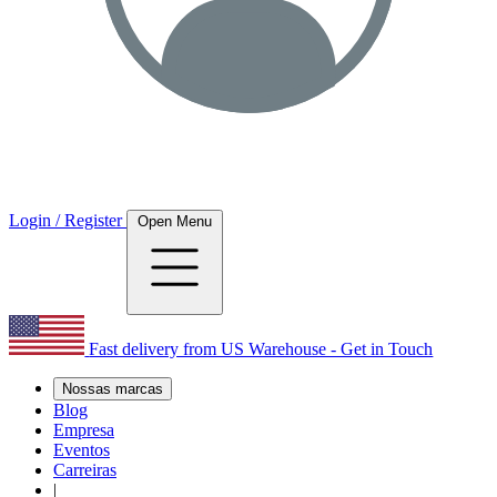
Login / Register
Open Menu
Fast delivery from US Warehouse - Get in Touch
Nossas marcas
Blog
Empresa
Eventos
Carreiras
|