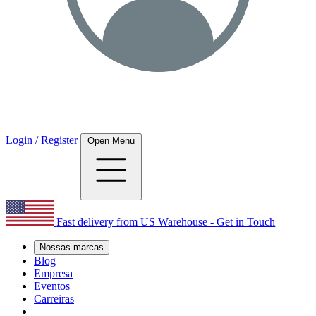
Login / Register
Open Menu
Fast delivery from US Warehouse - Get in Touch
Nossas marcas
Blog
Empresa
Eventos
Carreiras
|