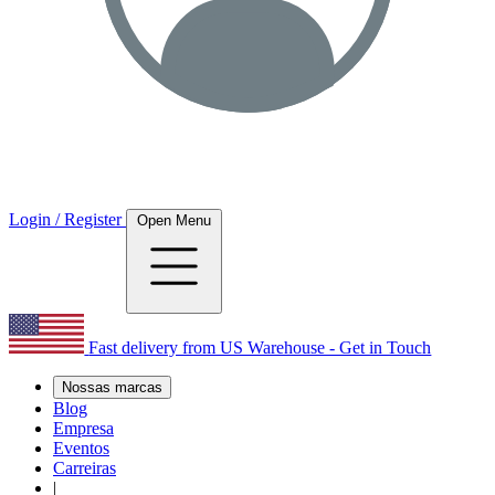
Login / Register
Open Menu
Fast delivery from US Warehouse - Get in Touch
Nossas marcas
Blog
Empresa
Eventos
Carreiras
|