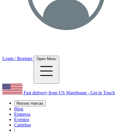
Login / Register
Open Menu
Fast delivery from US Warehouse - Get in Touch
Nossas marcas
Blog
Empresa
Eventos
Carreiras
|