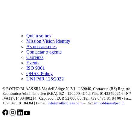
Quem somos
Mission Vision Identity
As nossas sedes
Contactar o agente
Carreiras
Events
ISO 9001
QHSE-Policy
UNI PdR 125:2022
© ROTHO BLAAS SRL Via dell'Adige N. 2/1 | I-39040, Cortaccia (BZ) Registo
Económico Administrativo (REA): BZ - 120599 - Cód. Fisc. 01433490214 - N.º
IVA IT 01433490214 | Cap. Soc.: EUR 52.000,00. Tel. +39 0471 81 84 00 - Fax.
+39 0471 81 84 84 | E-mail
info@rothoblaas.com
– Pec:
rothoblaas@pec.it
.