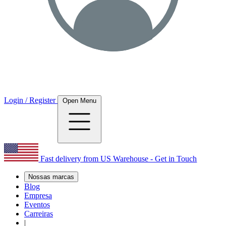
Login / Register
Open Menu
Fast delivery from US Warehouse - Get in Touch
Nossas marcas
Blog
Empresa
Eventos
Carreiras
|