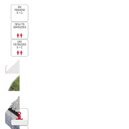
EN
795:2012
E + C
CEN/TS
16415:2013
UNI
11578:2015
E + C