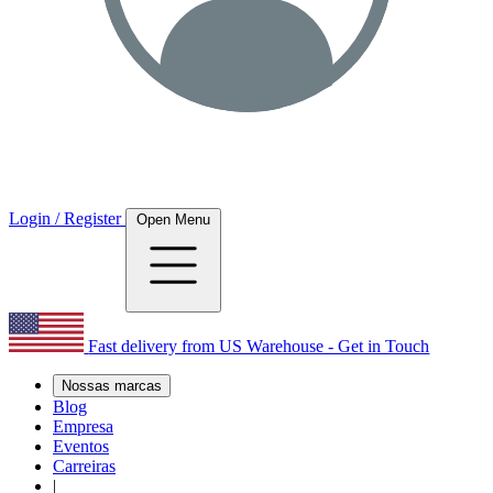
Login / Register
Open Menu
Fast delivery from US Warehouse - Get in Touch
Nossas marcas
Blog
Empresa
Eventos
Carreiras
|