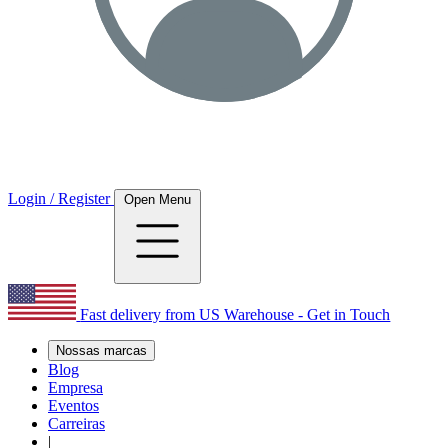
Login / Register
Open Menu
Fast delivery from US Warehouse - Get in Touch
Nossas marcas
Blog
Empresa
Eventos
Carreiras
|