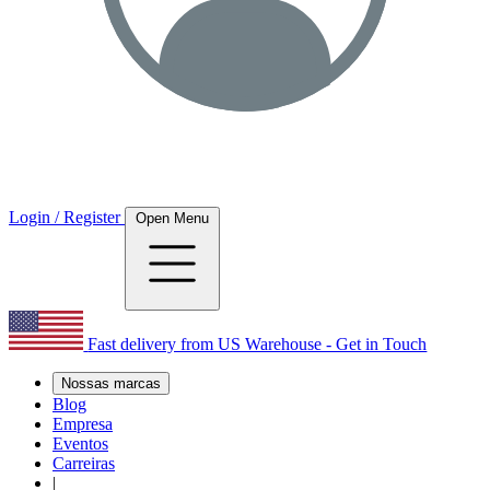
Login / Register
Open Menu
Fast delivery from US Warehouse - Get in Touch
Nossas marcas
Blog
Empresa
Eventos
Carreiras
|