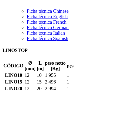
Ficha técnica Chinese
Ficha técnica English
Ficha técnica French
Ficha técnica German
Ficha técnica Italian
Ficha técnica Spanish
LINOSTOP
Ø
L
peso netto
CÓDIGO
pçs
[mm]
[m]
[Kg]
LINO10
12
10
1.955
1
LINO15
12
15
2.496
1
LINO20
12
20
2.994
1