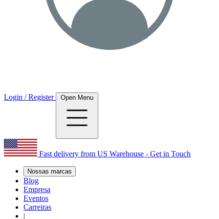
Login / Register
Open Menu
Fast delivery from US Warehouse - Get in Touch
Nossas marcas
Blog
Empresa
Eventos
Carreiras
|