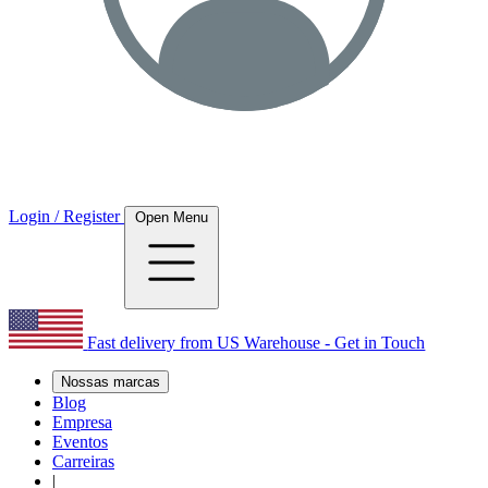
Login / Register
Open Menu
Fast delivery from US Warehouse - Get in Touch
Nossas marcas
Blog
Empresa
Eventos
Carreiras
|