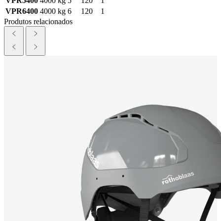
VPR5400
4000 kg
5
120
1
VPR6400
4000 kg
6
120
1
Produtos relacionados