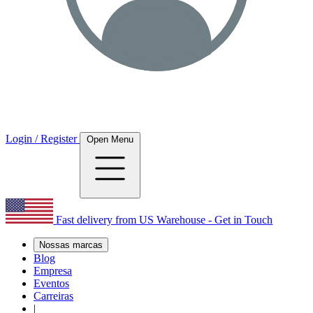
Login / Register
Open Menu
Fast delivery from US Warehouse - Get in Touch
Nossas marcas
Blog
Empresa
Eventos
Carreiras
|