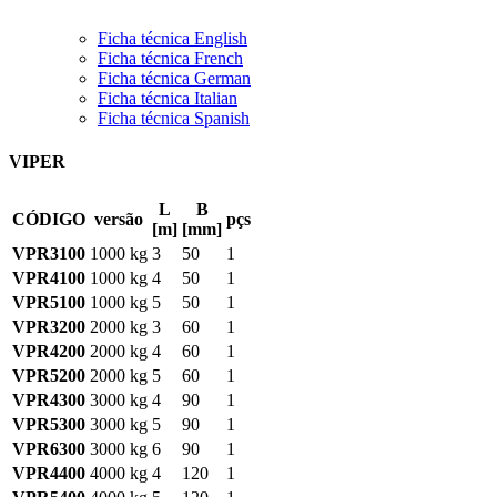
Ficha técnica English
Ficha técnica French
Ficha técnica German
Ficha técnica Italian
Ficha técnica Spanish
VIPER
L
B
CÓDIGO
versão
pçs
[m]
[mm]
VPR3100
1000 kg
3
50
1
VPR4100
1000 kg
4
50
1
VPR5100
1000 kg
5
50
1
VPR3200
2000 kg
3
60
1
VPR4200
2000 kg
4
60
1
VPR5200
2000 kg
5
60
1
VPR4300
3000 kg
4
90
1
VPR5300
3000 kg
5
90
1
VPR6300
3000 kg
6
90
1
VPR4400
4000 kg
4
120
1