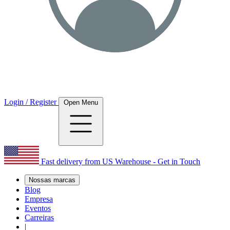
Login / Register
Open Menu
Fast delivery from US Warehouse - Get in Touch
Nossas marcas
Blog
Empresa
Eventos
Carreiras
|