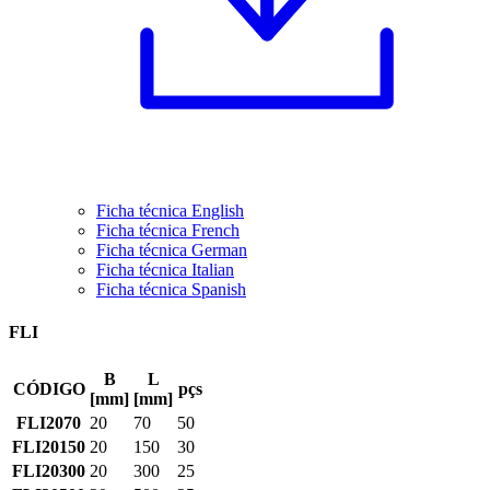
Ficha técnica English
Ficha técnica French
Ficha técnica German
Ficha técnica Italian
Ficha técnica Spanish
FLI
B
L
CÓDIGO
pçs
[mm]
[mm]
FLI2070
20
70
50
FLI20150
20
150
30
FLI20300
20
300
25