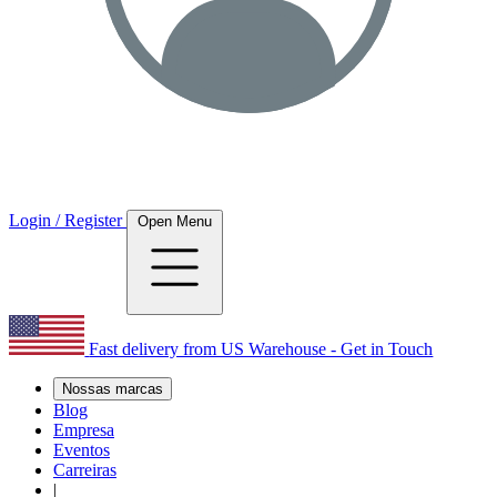
Login / Register
Open Menu
Fast delivery from US Warehouse - Get in Touch
Nossas marcas
Blog
Empresa
Eventos
Carreiras
|