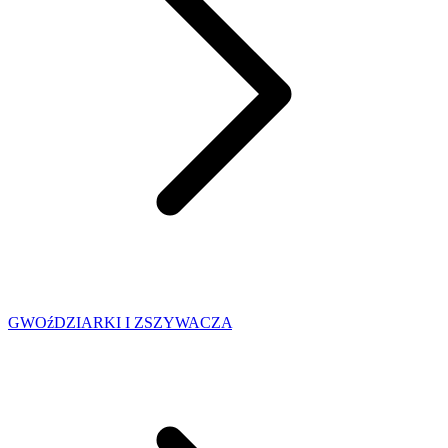
GWOźDZIARKI I ZSZYWACZA