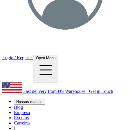
Login / Register
Open Menu
Fast delivery from US Warehouse - Get in Touch
Nossas marcas
Blog
Empresa
Eventos
Carreiras
|