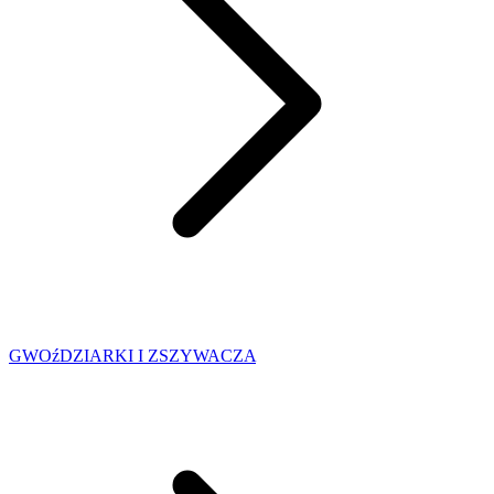
GWOźDZIARKI I ZSZYWACZA