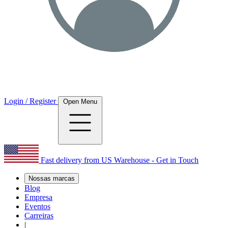
Login / Register
Open Menu
Fast delivery from US Warehouse - Get in Touch
Nossas marcas
Blog
Empresa
Eventos
Carreiras
|