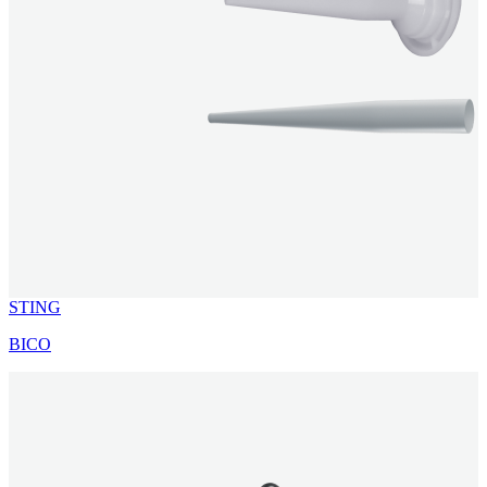
STING
BICO