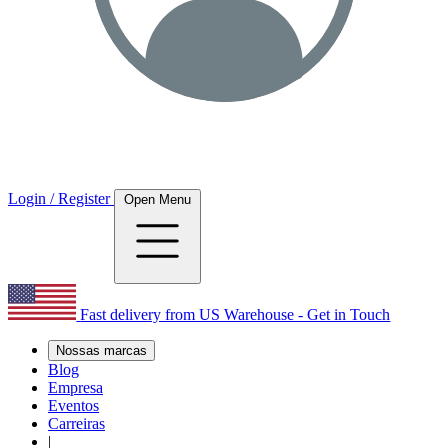
Login / Register
Open Menu
Fast delivery from US Warehouse - Get in Touch
Nossas marcas
Blog
Empresa
Eventos
Carreiras
|