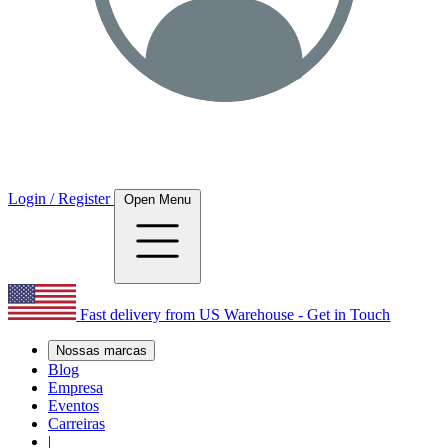
Login / Register
Open Menu
Fast delivery from US Warehouse - Get in Touch
Nossas marcas
Blog
Empresa
Eventos
Carreiras
|