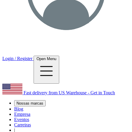
Login / Register
Open Menu
Fast delivery from US Warehouse - Get in Touch
Nossas marcas
Blog
Empresa
Eventos
Carreiras
|