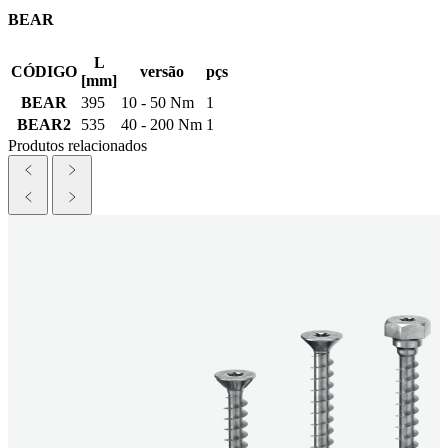
BEAR
L
CÓDIGO
versão
pçs
[mm]
BEAR
395
10 - 50 Nm
1
BEAR2
535
40 - 200 Nm
1
Produtos relacionados