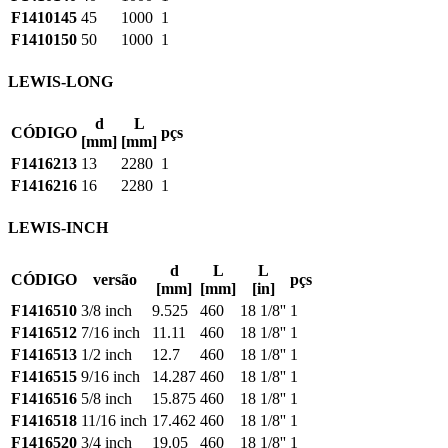
F1410145
45
1000
1
F1410150
50
1000
1
LEWIS-LONG
d
L
CÓDIGO
pçs
[mm]
[mm]
F1416213
13
2280
1
F1416216
16
2280
1
LEWIS-INCH
d
L
L
CÓDIGO
versão
pçs
[mm]
[mm]
[in]
F1416510
3/8 inch
9.525
460
18 1/8''
1
F1416512
7/16 inch
11.11
460
18 1/8''
1
F1416513
1/2 inch
12.7
460
18 1/8''
1
F1416515
9/16 inch
14.287
460
18 1/8''
1
F1416516
5/8 inch
15.875
460
18 1/8''
1
F1416518
11/16 inch
17.462
460
18 1/8''
1
F1416520
3/4 inch
19.05
460
18 1/8''
1