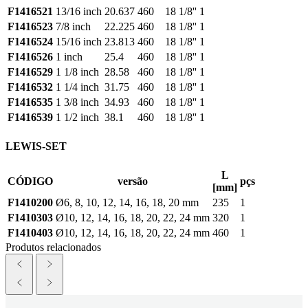
F1416521
13/16 inch
20.637
460
18 1/8''
1
F1416523
7/8 inch
22.225
460
18 1/8''
1
F1416524
15/16 inch
23.813
460
18 1/8''
1
F1416526
1 inch
25.4
460
18 1/8''
1
F1416529
1 1/8 inch
28.58
460
18 1/8''
1
F1416532
1 1/4 inch
31.75
460
18 1/8''
1
F1416535
1 3/8 inch
34.93
460
18 1/8''
1
F1416539
1 1/2 inch
38.1
460
18 1/8''
1
LEWIS-SET
L
CÓDIGO
versão
pçs
[mm]
F1410200
Ø6, 8, 10, 12, 14, 16, 18, 20 mm
235
1
F1410303
Ø10, 12, 14, 16, 18, 20, 22, 24 mm
320
1
F1410403
Ø10, 12, 14, 16, 18, 20, 22, 24 mm
460
1
Produtos relacionados