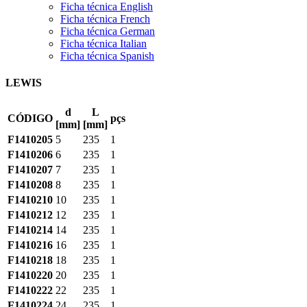
Ficha técnica English
Ficha técnica French
Ficha técnica German
Ficha técnica Italian
Ficha técnica Spanish
LEWIS
d
L
CÓDIGO
pçs
[mm]
[mm]
F1410205
5
235
1
F1410206
6
235
1
F1410207
7
235
1
F1410208
8
235
1
F1410210
10
235
1
F1410212
12
235
1
F1410214
14
235
1
F1410216
16
235
1
F1410218
18
235
1
F1410220
20
235
1
F1410222
22
235
1
F1410224
24
235
1