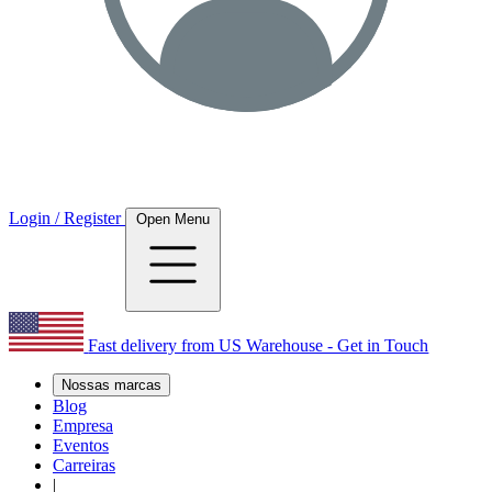
Login / Register
Open Menu
Fast delivery from US Warehouse - Get in Touch
Nossas marcas
Blog
Empresa
Eventos
Carreiras
|