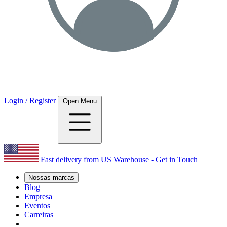
Login / Register
Open Menu
Fast delivery from US Warehouse - Get in Touch
Nossas marcas
Blog
Empresa
Eventos
Carreiras
|