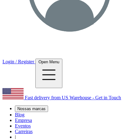
Login / Register
Open Menu
Fast delivery from US Warehouse - Get in Touch
Nossas marcas
Blog
Empresa
Eventos
Carreiras
|