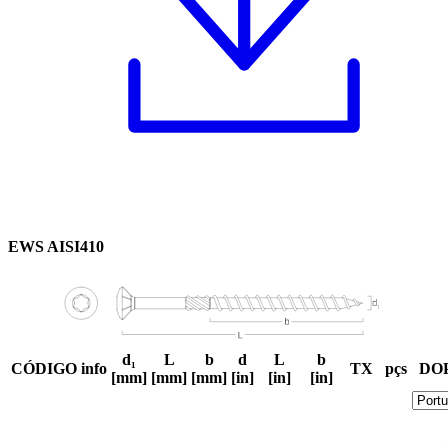
EWS AISI410
d₁
L
b
d
L
b
CÓDIGO
info
TX
pçs
DO
[mm]
[mm]
[mm]
[in]
[in]
[in]