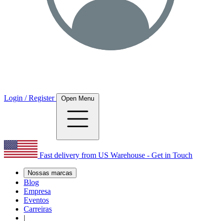
Login / Register
Open Menu
Fast delivery from US Warehouse - Get in Touch
Nossas marcas
Blog
Empresa
Eventos
Carreiras
|