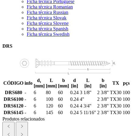
Ficha técnica Portuguese
Ficha técnica Romanian
Ficha técnica Russian
Ficha técnica Slovak
Ficha técnica Slovene
Ficha técnica Spanish
Ficha técnica Swedish
DRS
d₁
L
b
d
L
b
CÓDIGO
info
TX
pçs
[mm]
[mm]
[mm]
[in]
[in]
[in]
DRS680
-
6
80
60
0.24
3 1/8''
2 3/8''
TX30
100
DRS6100
-
6
100
60
0.24
4''
2 3/8''
TX30
100
DRS6120
-
6
120
60
0.24
4 3/4''
2 3/8''
TX30
100
DRS6145
-
6
145
60
0.24
5 11/16''
2 3/8''
TX30
100
Produtos relacionados