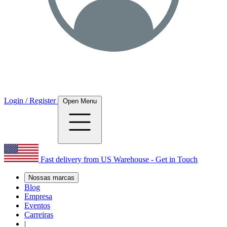
Login / Register
Open Menu
Fast delivery from US Warehouse - Get in Touch
Nossas marcas
Blog
Empresa
Eventos
Carreiras
|