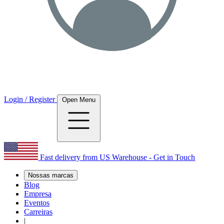
Login / Register
Open Menu
Fast delivery from US Warehouse - Get in Touch
Nossas marcas
Blog
Empresa
Eventos
Carreiras
|