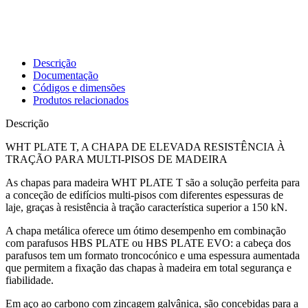
Descrição
Documentação
Códigos e dimensões
Produtos relacionados
Descrição
WHT PLATE T, A CHAPA DE ELEVADA RESISTÊNCIA À
TRAÇÃO PARA MULTI-PISOS DE MADEIRA
As
chapas para madeira WHT PLATE T
são a solução perfeita para
a conceção de edifícios multi-pisos com diferentes espessuras de
laje, graças à resistência à tração característica superior a 150 kN.
A chapa metálica oferece um ótimo desempenho em combinação
com parafusos
HBS PLATE
ou
HBS PLATE EVO
: a cabeça dos
parafusos tem um formato troncocónico e uma espessura aumentada
que permitem a fixação das chapas à madeira em total segurança e
fiabilidade.
Em aço ao carbono com zincagem galvânica, são concebidas para a