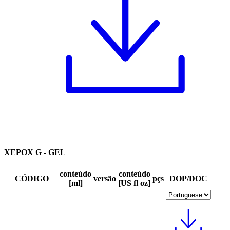
XEPOX G - GEL
conteúdo
conteúdo
CÓDIGO
versão
pçs
DOP/DOC
[ml]
[US fl oz]