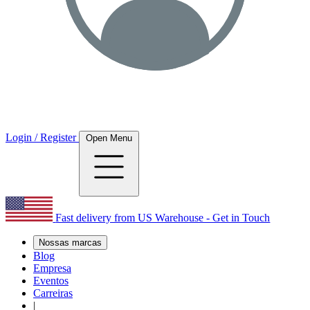
Login / Register
Open Menu
Fast delivery from US Warehouse - Get in Touch
Nossas marcas
Blog
Empresa
Eventos
Carreiras
|